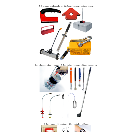
Magnetische Werkzeughalter
Industrie und Matrialhandhabung
Magnetische Suchhelfer