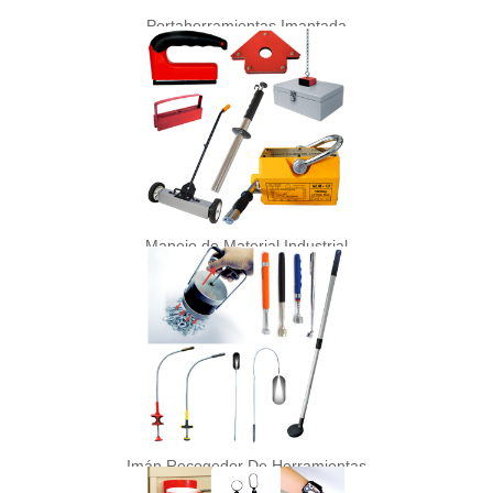
Portaherramientas Imantada
Manejo de Material Industrial
Imán Recogedor De Herramientas