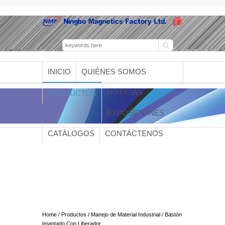
INICIO
QUIÉNES SOMOS
NOTICIAS
PRODUCTOS
EXPOSICIONES
CATÁLOGOS
CONTÁCTENOS
Bastón Imantado Con
Liberador
Home
/
Productos
/
Manejo de Material Industrial
/ Bastón
Imantado Con Liberador