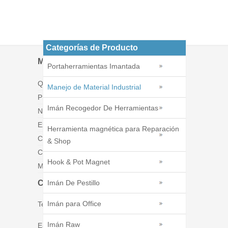
Categorías de Producto
Menú
Portaherramientas Imantada
Quiénes somos
Manejo de Material Industrial
Productos
Imán Recogedor De Herramientas
Noticias
Exposiciones
Herramienta magnética para Reparación
Catálogos
& Shop
Contáctenos
Hook & Pot Magnet
Mapa del sitio
Contáctenos
Imán De Pestillo
Imán para Office
Tel : 86 - 574 - 86226269
Imán Raw
E-mail : tim@ningbomagnetics.com