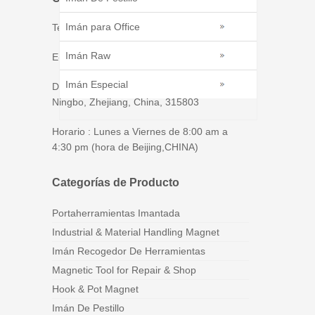
Imán para Office
Tel : 86 - 574 - 86226269
Imán Raw
E-mail : tim@ningbomagnetics.com
Imán Especial
Dirección：No.139, Jinji Road, Xiaogang,
Ningbo, Zhejiang, China, 315803
Horario : Lunes a Viernes de 8:00 am a
4:30 pm (hora de Beijing,CHINA)
Categorías de Producto
Portaherramientas Imantada
Industrial & Material Handling Magnet
Imán Recogedor De Herramientas
Magnetic Tool for Repair & Shop
Hook & Pot Magnet
Imán De Pestillo