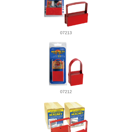
07213
07212