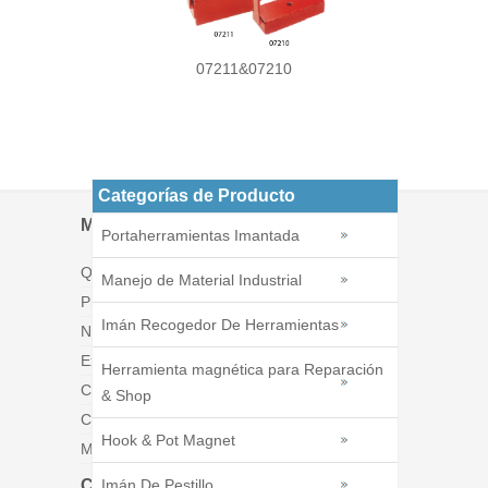
07211&07210
Categorías de Producto
Menú
Portaherramientas Imantada
Quiénes somos
Manejo de Material Industrial
Productos
Imán Recogedor De Herramientas
Noticias
Exposiciones
Herramienta magnética para Reparación
Catálogos
& Shop
Contáctenos
Hook & Pot Magnet
Mapa del sitio
Contáctenos
Imán De Pestillo