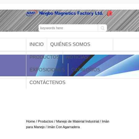
INICIO
QUIÉNES SOMOS
PRODUCTOS
NOTICIAS
EXPOSICIONES
CATÁLOGOS
CONTÁCTENOS
Imàn Con Agarradera
Home
/
Productos
/
Manejo de Material Industrial
/
Imàn
para Manejo
/ Imàn Con Agarradera