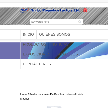
INICIO
QUIÉNES SOMOS
PRODUCTOS
NOTICIAS
EXPOSICIONES
CATÁLOGOS
CONTÁCTENOS
Universal Latch Magnet
Home
/
Productos
/
Imán De Pestillo
/ Universal Latch
Magnet