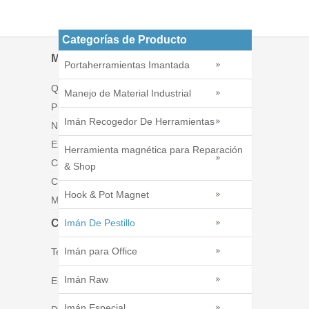
Categorías de Producto
Menú
Portaherramientas Imantada
Quiénes somos
Manejo de Material Industrial
Productos
Imán Recogedor De Herramientas
Noticias
Exposiciones
Herramienta magnética para Reparación
Catálogos
& Shop
Contáctenos
Hook & Pot Magnet
Mapa del sitio
Contáctenos
Imán De Pestillo
Imán para Office
Tel : 86 - 574 - 86226269
Imán Raw
E-mail : tim@ningbomagnetics.com
Imán Especial