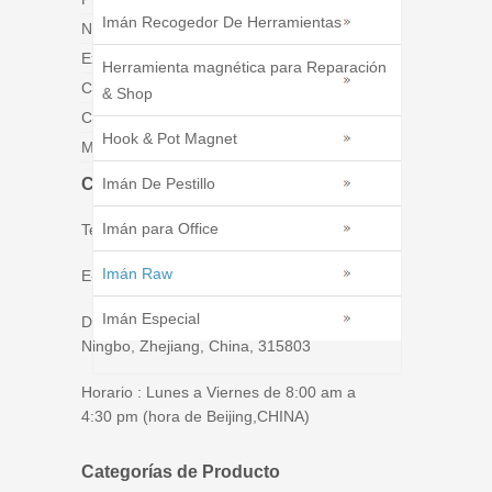
Imán Recogedor De Herramientas
Noticias
Exposiciones
Herramienta magnética para Reparación
Catálogos
& Shop
Contáctenos
Hook & Pot Magnet
Mapa del sitio
Contáctenos
Imán De Pestillo
Imán para Office
Tel : 86 - 574 - 86226269
Imán Raw
E-mail : tim@ningbomagnetics.com
Imán Especial
Dirección：No.139, Jinji Road, Xiaogang,
Ningbo, Zhejiang, China, 315803
Horario : Lunes a Viernes de 8:00 am a
4:30 pm (hora de Beijing,CHINA)
Categorías de Producto